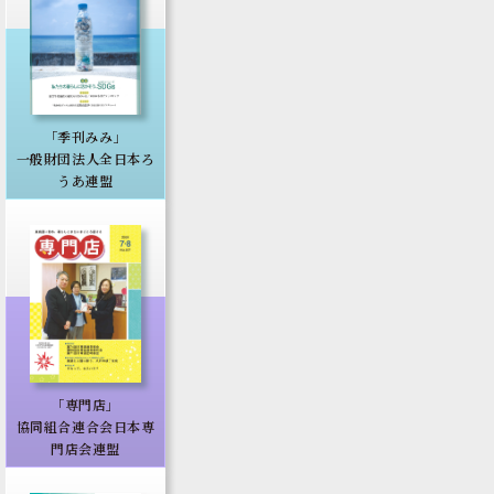
「季刊みみ」
一般財団法人全日本ろ
うあ連盟
「専門店」
協同組合連合会日本専
門店会連盟