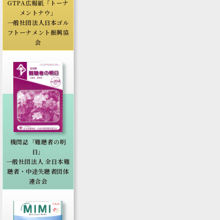
GTPA広報紙「トーナ
メントナウ」
一般社団法人日本ゴル
フトーナメント振興協
会
機関誌「難聴者の明
日」
一般社団法人 全日本難
聴者・中途失聴者団体
連合会