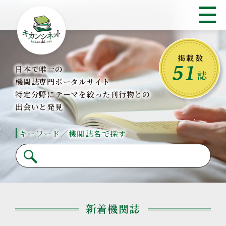
掲載数
51
日本で唯一の
日本で唯一の
誌
機関誌専門ポータルサイト
機関誌専門ポータルサイト
特定分野にテーマを絞った刊行物との
特定分野にテーマを絞った刊行物との
出会いと発見
出会いと発見
キーワード／機関誌名で探す
キーワード／機関誌名で探す
新着機関誌